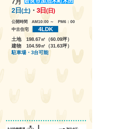
7月
姶良市加治木町木田
2日
・
3日
(土)
(日)
公開時間 AM10:00 ～ PM6：00
4LDK
中古住宅
土地 198.67㎡（60.09坪）
​建物 104.59㎡（31.63坪）
駐車場・3台可能