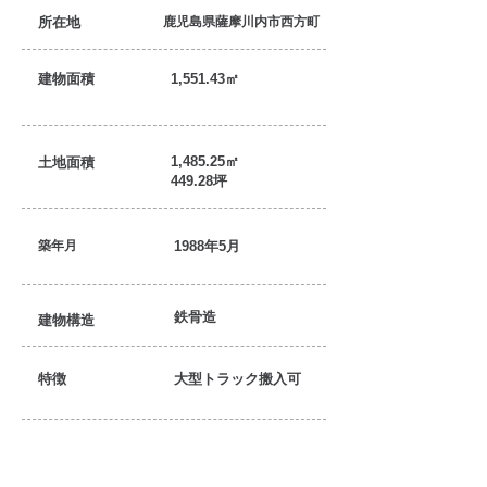
所在地
鹿児島県薩摩川内市西方町
建物面積
1,551.43㎡
1,485.25㎡
土地面積
449.28坪
築年月
1988年5月
鉄骨造
建物構造
特徴
大型トラック搬入可
おすすめポイント！