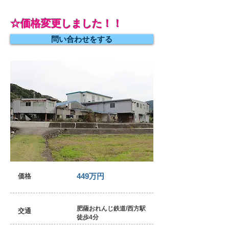
☆価格変更しました！！
問い合わせをする
449万円
価格
肥薩おれんじ鉄道/西方駅
交通
徒歩4分