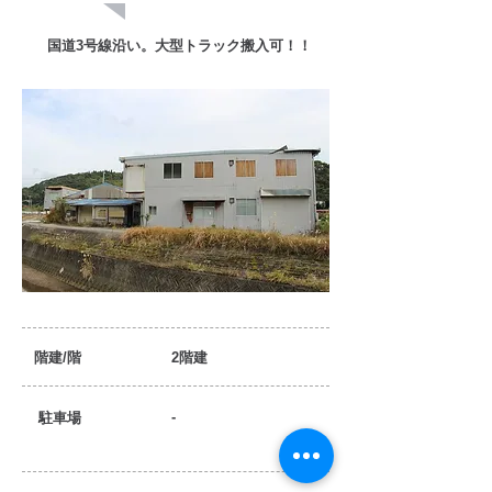
国道3号線沿い。大型トラック搬入可！！
階建/階
2階建
-
駐車場