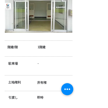
階建/階
1階建
-
駐車場
土地権利
所有権
引渡し
​即時