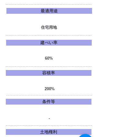
最適用途
住宅用地
建ぺい率
60%
容積率
200%
条件等
-
土地権利