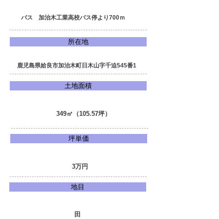
バス 加治木工業高校バス停より
700ｍ
所在地
鹿児島県姶良市加治木町日木山字千迫545番1
土地面積
349㎡（105.57坪）
坪単価
3万円
地目
田