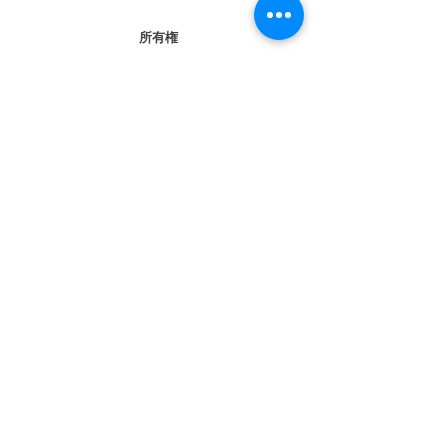
所有権
現況
田
引渡し
即時
取引形態
専属専任媒介
特記事項
東側公道4.4ｍに29ｍ接道