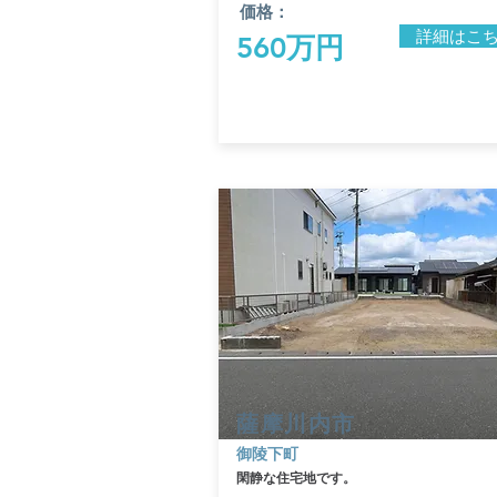
価格：
詳細はこ
560万円
​薩摩川内市
​御陵下町
​閑静な住宅地です。