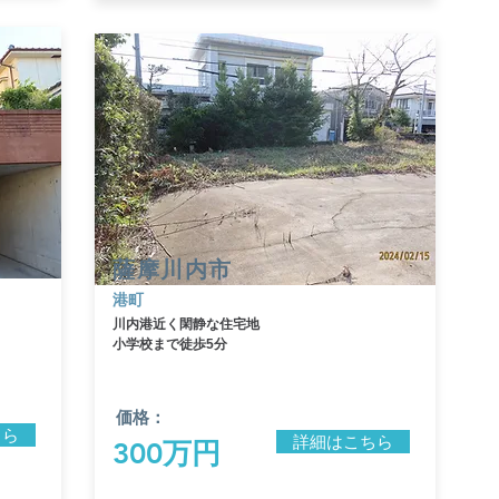
​薩摩川内市
港町
​川内港近く閑静な住宅地
​小学校まで徒歩5分
価格：
ちら
詳細はこちら
300万円