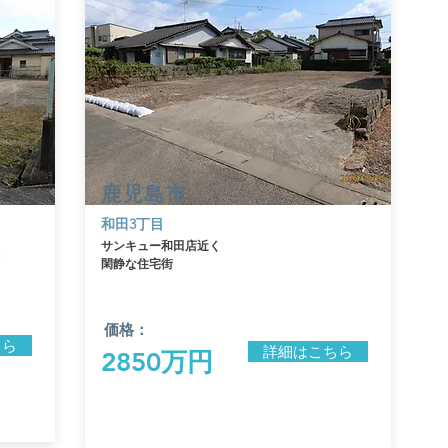
鹿児島市
​和田3丁目
サンキュー和田店近く
！
​閑静な住宅街
価格：
ちら
詳細はこちら
2850万円