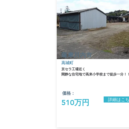
​薩摩川内市
​高城町
​京セラ工場近く
​閑静な住宅地で高来小学校まで徒歩一分！
価格：
詳細はこ
510万円