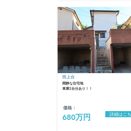
​鹿児島市
田上台
​閑静な住宅地
​車庫2台分あり！！
価格：
詳細はこ
680万円