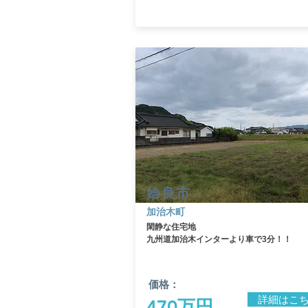
姶良市
​加治木町
閑静な住宅地
​九州道加治木インターより車で3分！！
価格：
詳細はこ
470万円