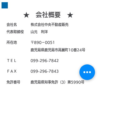
★ 会社概要 ★
会社名 株式会社中央不動産販売
代表取締役 山元 利洋
所在地 〒890－0051
鹿児島県鹿児島市高麗町10番24号
ＴＥＬ
099-296-7842
ＦＡＸ
099-296-7843
免許番号 鹿児島県知事免許（3）第5990号
所属団体 （公社）鹿児島県宅地建物取引業協会
（一社）全国宅地建物取引業保証協会
（一社）九州不動産公正取引協議会
事業内容 不動産売買仲介・賃貸仲介・賃貸管理業
営業時間 09：00 ～ 18：00
定休日 水曜日・日曜日・年末年始