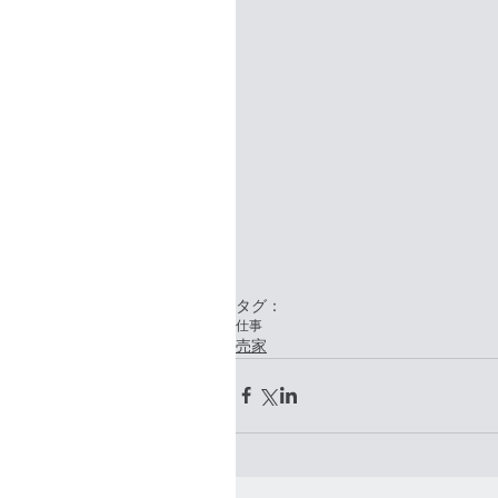
タグ：
仕事
売家