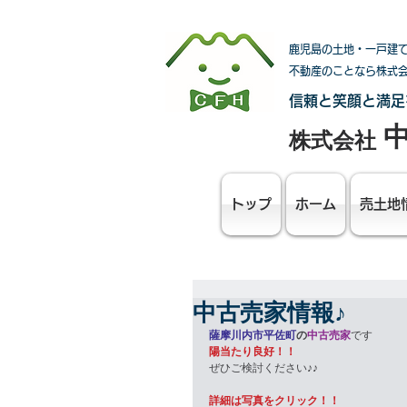
鹿児島の土地・一戸建
不動産のことなら株式
信頼と笑顔と満足
株式会社
トップ
ホーム
売土地
中古売家情報♪
薩摩川内市平佐町
の
中古売家
です
陽当たり良好！！
ぜひご検討ください♪♪
詳細は写真をクリック！！